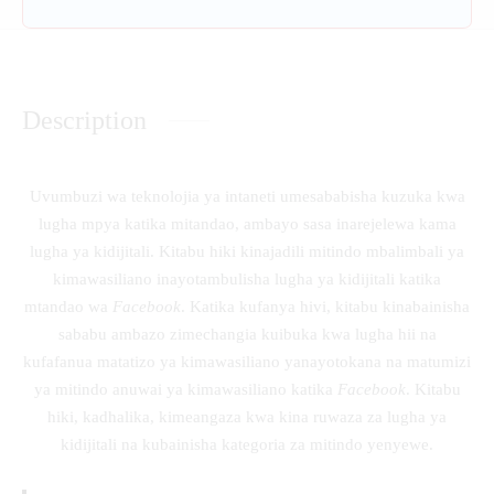
Description
Uvumbuzi wa teknolojia ya intaneti umesababisha kuzuka kwa
lugha mpya katika mitandao, ambayo sasa inarejelewa kama
lugha ya kidijitali. Kitabu hiki kinajadili mitindo mbalimbali ya
kimawasiliano inayotambulisha lugha ya kidijitali katika
mtandao wa
Facebook
. Katika kufanya hivi, kitabu kinabainisha
sababu ambazo zimechangia kuibuka kwa lugha hii na
kufafanua matatizo ya kimawasiliano yanayotokana na matumizi
ya mitindo anuwai ya kimawasiliano katika
Facebook
. Kitabu
hiki, kadhalika, kimeangaza kwa kina ruwaza za lugha ya
kidijitali na kubainisha kategoria za mitindo yenyewe.