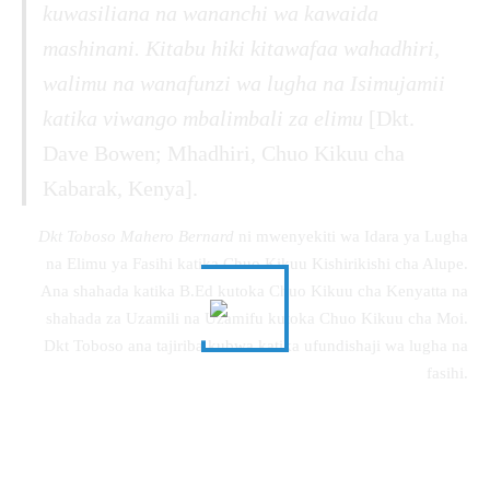
kuwasiliana na wananchi wa kawaida
mashinani. Kitabu hiki kitawafaa wahadhiri,
walimu na wanafunzi wa lugha na Isimujamii
katika viwango mbalimbali za elimu
[Dkt.
Dave Bowen; Mhadhiri, Chuo Kikuu cha
Kabarak, Kenya].
Dkt Toboso Mahero Bernard
ni mwenyekiti wa Idara ya Lugha
na Elimu ya Fasihi katika Chuo Kikuu Kishirikishi cha Alupe.
Ana shahada katika B.Ed kutoka Chuo Kikuu cha Kenyatta na
shahada za Uzamili na Uzamifu kutoka Chuo Kikuu cha Moi.
Dkt Toboso ana tajiriba kubwa katika ufundishaji wa lugha na
fasihi.