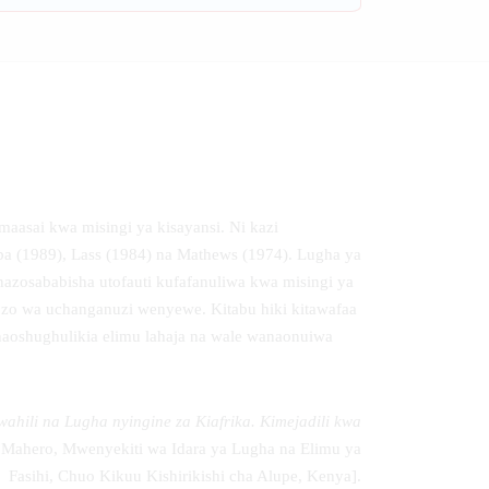
aasai kwa misingi ya kisayansi. Ni kazi
ba (1989), Lass (1984) na Mathews (1974). Lugha ya
inazosababisha utofauti kufafanuliwa kwa misingi ya
gozo wa uchanganuzi wenyewe. Kitabu hiki kitawafaa
anaoshughulikia elimu lahaja na wale wanaonuiwa
hili na Lugha nyingine za Kiafrika. Kimejadili kwa
Mahero, Mwenyekiti wa Idara ya Lugha na Elimu ya
Fasihi, Chuo Kikuu Kishirikishi cha Alupe, Kenya].