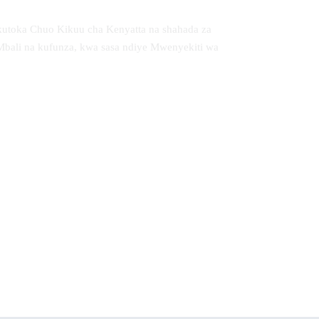
kutoka Chuo Kikuu cha Kenyatta na shahada za
Mbali na kufunza, kwa sasa ndiye Mwenyekiti wa
ndary
Family Influence on Creativity of School
Children