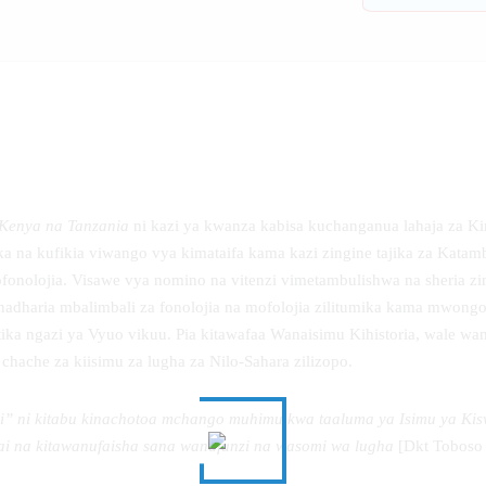
 Kenya na Tanzania
ni kazi ya kwanza kabisa kuchanganua lahaja za Kim
a na kufikia viwango vya kimataifa kama kazi zingine tajika za Katam
fofonolojia. Visawe vya nomino na vitenzi vimetambulishwa na sheria z
a nadharia mbalimbali za fonolojia na mofolojia zilitumika kama mwon
ika ngazi ya Vyuo vikuu. Pia kitawafaa Wanaisimu Kihistoria, wale w
 chache za kiisimu za lugha za Nilo-Sahara zilizopo.
” ni kitabu kinachotoa mchango muhimu kwa taaluma ya Isimu ya Kiswa
ai na kitawanufaisha sana wanafunzi na wasomi wa lugha
[Dkt Toboso 