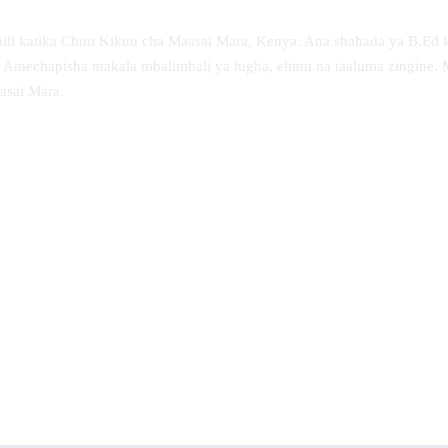
hili katika Chuo Kikuu cha Maasai Mara, Kenya. Ana shahada ya B.Ed 
 Amechapisha makala mbalimbali ya lugha, elimu na taaluma zingine. 
asai Mara.
A Comprehensive Guide to Seco
The Sun Goes Down
School Poetry