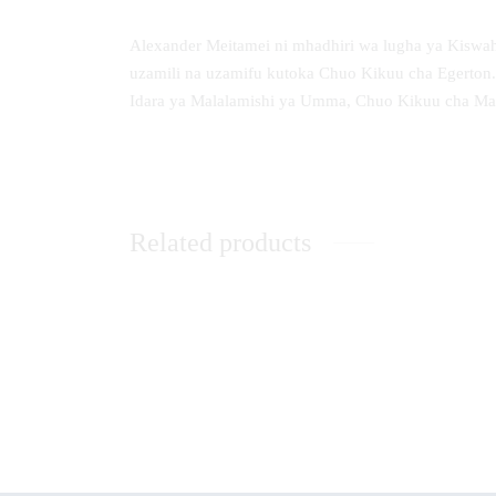
Alexander Meitamei ni mhadhiri wa lugha ya Kiswa
uzamili na uzamifu kutoka Chuo Kikuu cha Egerton.
Idara ya Malalamishi ya Umma, Chuo Kikuu cha Ma
Related products
Core Principles in Curriculum
When 
KSh
0.00