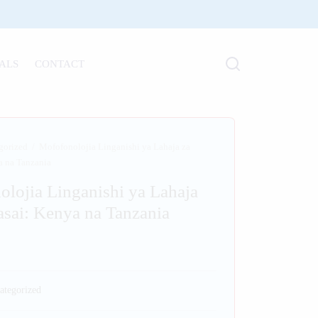
ALS
CONTACT
gorized
/
Mofofonolojia Linganishi ya Lahaja za
a na Tanzania
lojia Linganishi ya Lahaja
sai: Kenya na Tanzania
ategorized