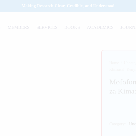
Making Research Clear, Credible, and Understood
S
MEMBERS
SERVICES
BOOKS
ACADEMICS
JOURN
Home
/
Uncate
Kimaasai: Keny
Mofofono
za Kimaa
Category:
Unc