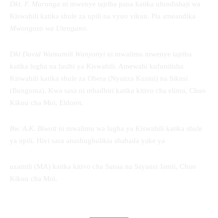
Dkt. F. Murunga
ni mwenye tajriba pana katika ufundishaji wa
Kiswahili katika shule za upili na vyuo vikuu. Pia ameandika
Mwongozo wa Utengano
.
Dkt David Wamamili Wanyonyi
ni mwalimu mwenye tajriba
katika lugha na fasihi ya Kiswahili. Amewahi kufundisha
Kiswahili katika shule za Obera (Nyanza Kusini) na Sikusi
(Bungoma). Kwa sasa ni mhadhiri katika kitivo cha elimu, Chuo
Kikuu cha Moi, Eldoret.
Bw. A.K. Biwott
ni mwalimu wa lugha ya Kiswahili katika shule
ya upili. Hivi sasa anashughulikia shahada yake ya
uzamili (MA) katika kitivo cha Sanaa na Sayansi Jamii, Chuo
Kikuu cha Moi.