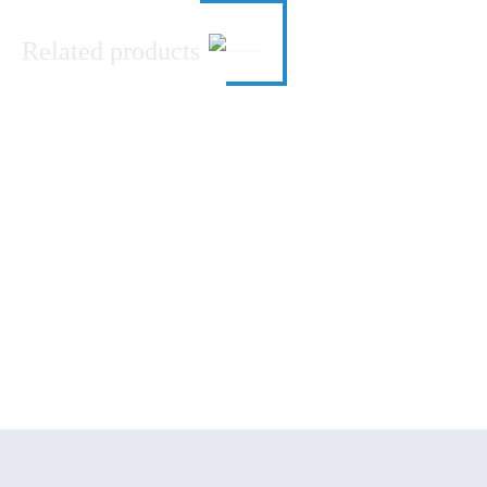
Related products
The History and Culture of the
PAN African Journal of
Nandi Community
Musical Arts Education
(JMAE): Research and Practice
Family Influence on Creativity
Abanyala Ba Kakamega
of School Children