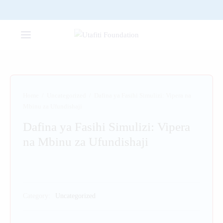
Home
/
Uncategorized
/
Dafina ya Fasihi Simulizi: Vipera na
Mbinu za Ufundishaji
Dafina ya Fasihi Simulizi: Vipera
na Mbinu za Ufundishaji
Category:
Uncategorized