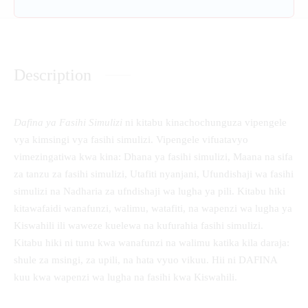
Description
Dafina ya Fasihi Simulizi
ni kitabu kinachochunguza vipengele
vya kimsingi vya fasihi simulizi. Vipengele vifuatavyo
vimezingatiwa kwa kina: Dhana ya fasihi simulizi, Maana na sifa
za tanzu za fasihi simulizi, Utafiti nyanjani, Ufundishaji wa fasihi
simulizi na Nadharia za ufndishaji wa lugha ya pili. Kitabu hiki
kitawafaidi wanafunzi, walimu, watafiti, na wapenzi wa lugha ya
Kiswahili ili waweze kuelewa na kufurahia fasihi simulizi.
Kitabu hiki ni tunu kwa wanafunzi na walimu katika kila daraja:
shule za msingi, za upili, na hata vyuo vikuu. Hii ni DAFINA
kuu kwa wapenzi wa lugha na fasihi kwa Kiswahili.