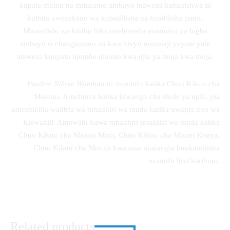
kupata mbinu na mitazamo ambayo inaweza kuhusishwa ili
kuibua uwezekano wa kubadilisha na kuadilisha jamii.
Mwandishi wa kitabu hiki amehusisha matumizi ya lugha
ambayo si changamano na kwa hivyo msomaji yeyote yule
ataweza kuupata ujumbe uliomo kwa njia ya moja kwa moja.
Pauline Ndave Wambua
ni mzamifu katika Chuo Kikuu cha
Maseno. Amefunza katika kiwango cha shule ya upili, pia
ameshikilia wadhfa wa mhadhiri wa muda katika uwanja huo wa
Kiswahili. Amewahi kuwa mhadhiri msaidizi wa muda katika
Chuo Kikuu cha Maasai Mara, Chuo Kikuu cha Mount Kenya,
Chuo Kikuu cha Moi na kwa sasa anatarajia kuukamilisha
uzamifu hivi karibuni.
Related products