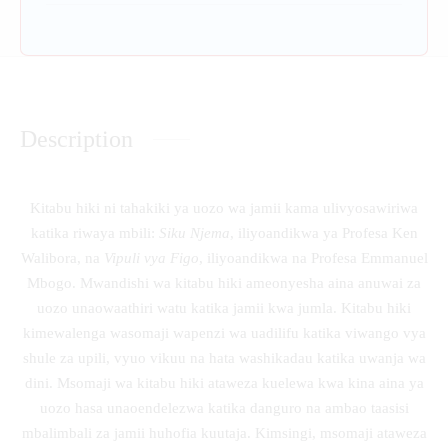
Description
Kitabu hiki ni tahakiki ya uozo wa jamii kama ulivyosawiriwa
katika riwaya mbili:
Siku Njema
, iliyoandikwa ya Profesa Ken
Walibora, na
Vipuli vya Figo
, iliyoandikwa na Profesa Emmanuel
Mbogo. Mwandishi wa kitabu hiki ameonyesha aina anuwai za
uozo unaowaathiri watu katika jamii kwa jumla. Kitabu hiki
kimewalenga wasomaji wapenzi wa uadilifu katika viwango vya
shule za upili, vyuo vikuu na hata washikadau katika uwanja wa
dini. Msomaji wa kitabu hiki ataweza kuelewa kwa kina aina ya
uozo hasa unaoendelezwa katika danguro na ambao taasisi
mbalimbali za jamii huhofia kuutaja. Kimsingi, msomaji ataweza