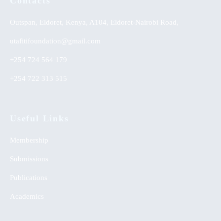
Contacts
Outspan, Eldoret, Kenya, A104, Eldoret-Nairobi Road,
utafitifoundation@gmail.com
+254 724 564 179
+254 722 313 515
Useful Links
Membership
Submissions
Publications
Academics